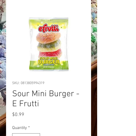
SKU: 0813805994319
Sour Mini Burger -
E Frutti
Price
$0.99
Quantity
*